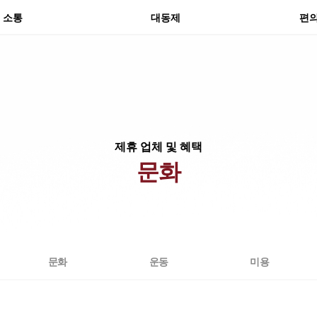
분실
소통
대동제
편
제휴 업체 및 혜택
문화
문화
운동
미용