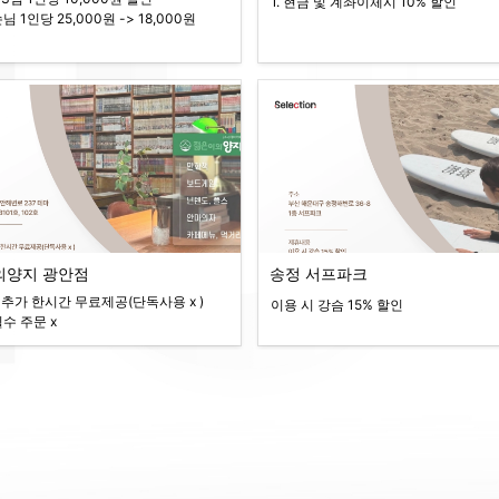
1. 현금 및 계좌이체시 10% 할인
손님 1인당 25,000원 -> 18,000원
의양지 광안점
송정 서프파크
시 추가 한시간 무료제공(단독사용 x )

이용 시 강슴 15% 할인
필수 주문 x 