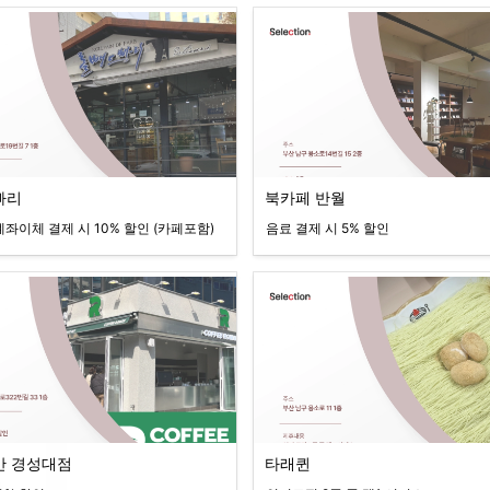
빠리
북카페 반월
계좌이체 결제 시 10% 할인 (카페포함)
음료 결제 시 5% 할인
만 경성대점
타래퀸