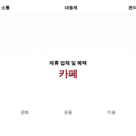
분실
소통
대동제
편
제휴 업체 및 혜택
카페
문화
운동
미용