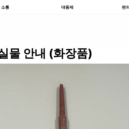
분실
소통
대동제
편
실물 안내 (화장품)