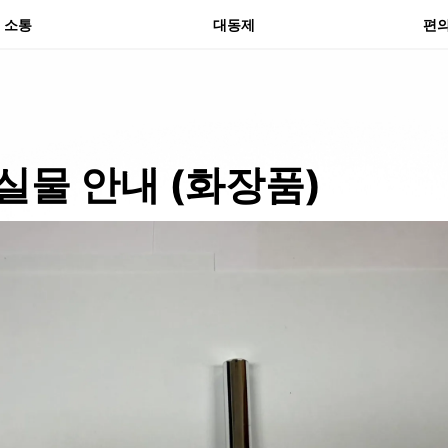
분실
소통
대동제
편
실물 안내 (화장품)