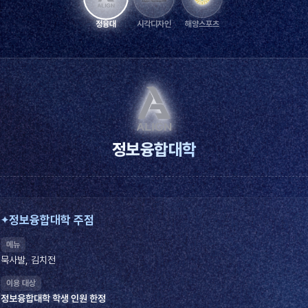
정융대
시각디자인
해양스포츠
정보융합대학
정보융합대학 주점
메뉴
묵사발, 김치전
이용 대상
정보융합대학 학생 인원 한정