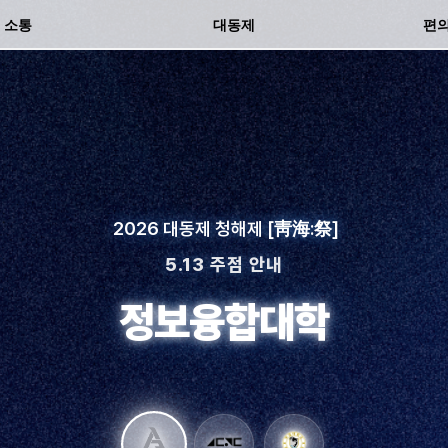
분실
소통
대동제
편
2026 대동제 청해제 [靑海:祭]
5.13 주점 안내
정보융합대학