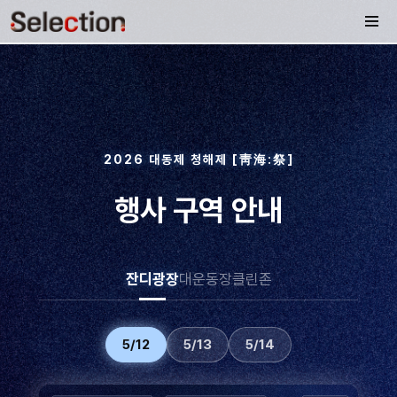
2026 대동제 청해제 [靑海:祭]
행사 구역 안내
잔디광장
대운동장
클린존
5/12
5/13
5/14