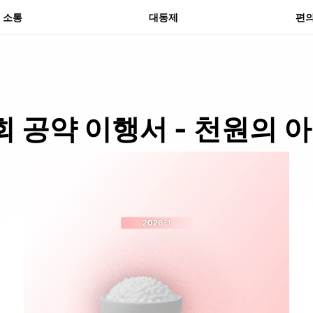
분실
소통
대동제
편
 공약 이행서 - 천원의 