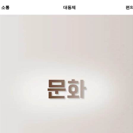
분실
소통
대동제
편