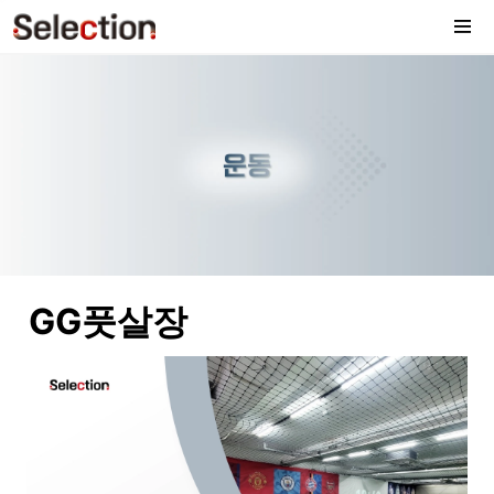
GG풋살장